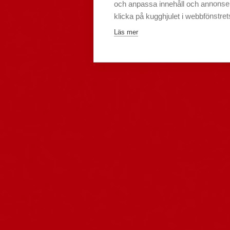
och anpassa innehåll och annonser.
klicka på kugghjulet i webbfönstret
Läs mer