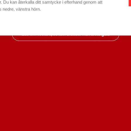
skapat effekt
 Du kan återkalla ditt samtycke i efterhand genom att
s nedre, vänstra hörn.
Läs om vinnare, se film & bilder från årets gala