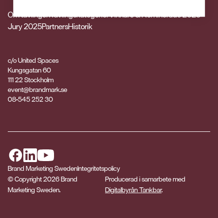
Om tävlingen
Tävlingskategorier
Vinnare & Nominerade 2025
Jury 2025
Partners
Historik
c/o United Spaces
Kungsgatan 60
111 22 Stockholm
event@brandmark.se
08-545 252 30
facebook
Brand Marketing Sweden
Integritetspolicy
© Copyright 2026 Brand
Producerad i samarbete med
Marketing Sweden.
Digitalbyrån Tankbar
.