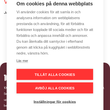
Vinnare & nominerade 1998
Om cookies på denna webbplats
Vi använder cookies för att samla in och
Juryns ordförande får rösträtt.
analysera information om webbplatsens
prestanda och användning, för att förbättra
funktioner kopplade till sociala medier och för att
förbättra och anpassa innehåll och annonser.
Du kan återkalla ditt samtycke i efterhand
genom att klicka på kugghjulet i webbfönstrets
nedre, vänstra hörn.
Läs mer
TILLÅT ALLA COOKIES
100-wattaren är en tävling som belönar kommunikationsinsatser med bevisad effekt.
AVBÖJ ALLA COOKIES
Sedan 1990 har Brand Marketing Sweden arrangerat tävlingen för att
uppmärksamma kommunikation som skapar värde och påverkar målgruppens
Inställningar för cookies
beteende.