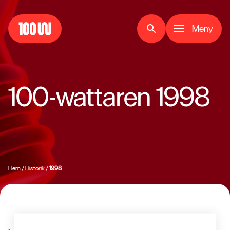
Meny
search
100-wattaren 1998
Hem
/
Historik
/
1998