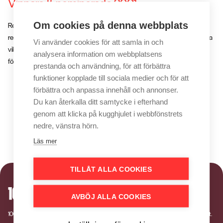
Vinnare & nominerade 2001
Om cookies på denna webbplats
Representanter från mätföretag är ett nytt inslag i juryerna och
resultatredovisningsformuläret genomgår en stor förändring, för att belysa
Vi använder cookies för att samla in och
vikten av effekt. Micael Dahlén och Daniel Lundqvist leder
analysera information om webbplatsens
förbättringsarbetet och deltar även som jurylotsar.
prestanda och användning, för att förbättra
funktioner kopplade till sociala medier och för att
förbättra och anpassa innehåll och annonser.
Du kan återkalla ditt samtycke i efterhand
genom att klicka på kugghjulet i webbfönstrets
nedre, vänstra hörn.
Läs mer
TILLÅT ALLA COOKIES
AVBÖJ ALLA COOKIES
100-wattaren är en tävling som belönar kommunikationsinsatser med bevisad effekt.