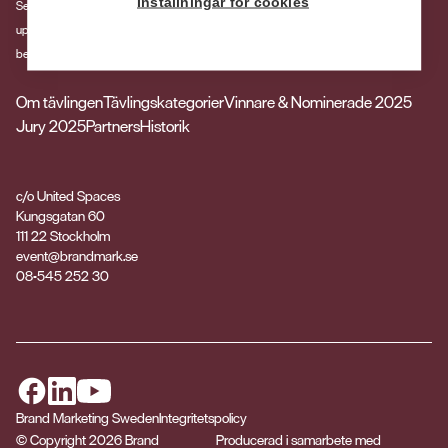
Inställningar för cookies
Sedan 1990 har Brand Marketing Sweden arrangerat tävlingen för att
uppmärksamma kommunikation som skapar värde och påverkar målgruppens
beteende.
Om tävlingen
Tävlingskategorier
Vinnare & Nominerade 2025
Jury 2025
Partners
Historik
c/o United Spaces
Kungsgatan 60
111 22 Stockholm
event@brandmark.se
08-545 252 30
facebook
Brand Marketing Sweden
Integritetspolicy
© Copyright 2026 Brand
Producerad i samarbete med