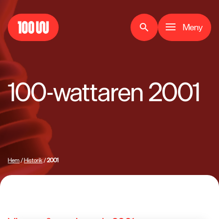
Meny
search
100-wattaren 2001
Hem
/
Historik
/
2001