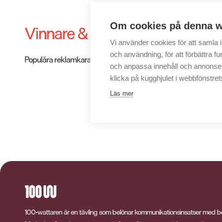
Om cookies på denna w
Vinnare & nominerade 2003
Vi använder cookies för att samla
och användning, för att förbättra fun
Populära reklamkaraktärer, bland annat ”ICA-Ulf” och ”Sonja” 
och anpassa innehåll och annonser.
klicka på kugghjulet i webbfönstret
Läs mer
100-wattaren är en tävling som belönar kommunikationsinsatser med b