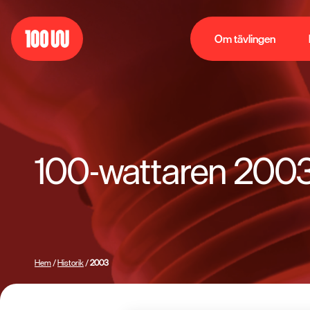
Om tävlingen
100-wattaren 200
Hem
/
Historik
/
2003