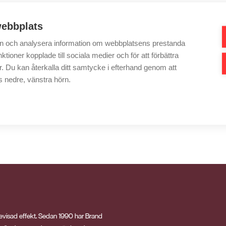
ebbplats
 in och analysera information om webbplatsens prestanda
ktioner kopplade till sociala medier och för att förbättra
samt ”Rocky” från Vasakronans reklamfilmer delar ut 100-wattare till v
 Du kan återkalla ditt samtycke i efterhand genom att
s nedre, vänstra hörn.
evisad effekt. Sedan 1990 har Brand